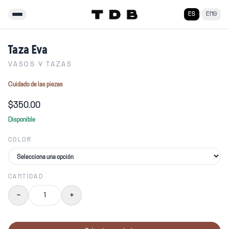
ES
/
ENG
Menú
Taza Eva
VASOS Y TAZAS
Cuidado de las piezas
$350.00
Disponible
COLOR
CANTIDAD
−
+