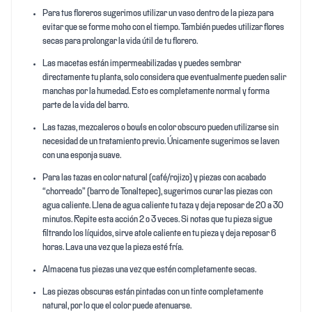
Para tus floreros sugerimos utilizar un vaso dentro de la pieza para
evitar que se forme moho con el tiempo. También puedes utilizar flores
secas para prolongar la vida útil de tu florero.
Las macetas están impermeabilizadas y puedes sembrar
directamente tu planta, solo considera que eventualmente pueden salir
manchas por la humedad. Esto es completamente normal y forma
parte de la vida del barro.
Las tazas, mezcaleros o bowls en color obscuro pueden utilizarse sin
necesidad de un tratamiento previo. Únicamente sugerimos se laven
con una esponja suave.
Para las tazas en color natural (café/rojizo) y piezas con acabado
“chorreado” (barro de Tonaltepec), sugerimos curar las piezas con
agua caliente. Llena de agua caliente tu taza y deja reposar de 20 a 30
minutos. Repite esta acción 2 o 3 veces. Si notas que tu pieza sigue
filtrando los líquidos, sirve atole caliente en tu pieza y deja reposar 6
horas. Lava una vez que la pieza esté fría.
Almacena tus piezas una vez que estén completamente secas.
Las piezas obscuras están pintadas con un tinte completamente
natural, por lo que el color puede atenuarse.