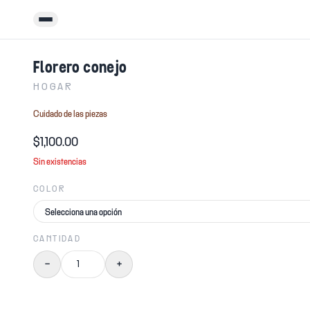
Menú
Florero conejo
HOGAR
Cuidado de las piezas
$1,100.00
Sin existencias
COLOR
CANTIDAD
−
+