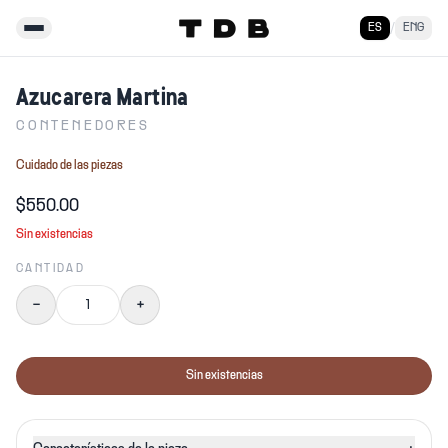
ES
/
ENG
Menú
Azucarera Martina
CONTENEDORES
Cuidado de las piezas
$550.00
Sin existencias
CANTIDAD
−
+
Sin existencias